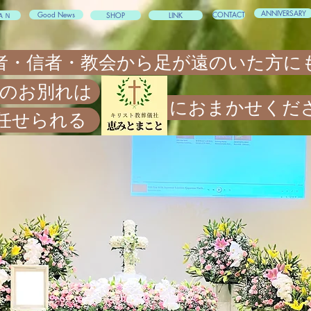
ANNIVERSARY
Good News
CONTACT
ＡＮ
SHOP
LINK
・信者・教会から足が遠のいた方
のお別れは
におまかせくだ
任せられる