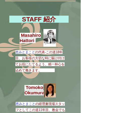
STAFF 紹介
Masahiro
Hattori
恵みとまこと
の代表-この道18年
目、お客様の大切な時に駆け付け
てお役にたてるよう、​精一杯心を
込めて働きます。
Tomoko
Okumura
恵みとまこと
の経理兼現場​スタッ
フとしてこの道11年目、教会でも