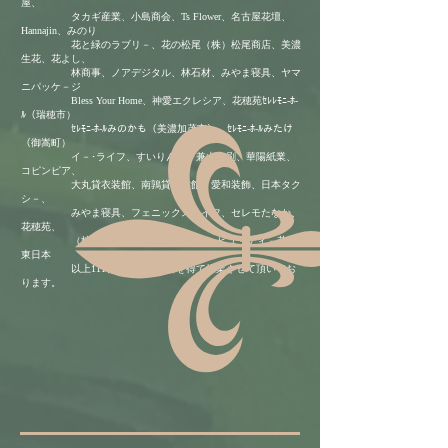
屋、
タカギ産業、小島商会、Ts Flower、名古屋花壇、
Hannajin、みのり
花と緑のラブリ－、花の松尾（株）松尾商店、美濃
生花、花よし、
林商事、ノアデジタル、林石材、みやま寝具、ヤマ
ニパッケ－ジ
Bless Your Home、神愛エクレシア、花穂苑ｾﾚﾚﾓﾆ-ﾎ-
ﾙ（瑞穂市）
ｾﾚﾓﾆ-ﾎ-ﾙみのかも（美濃加茂市）、ｾﾚﾓﾆ-ﾎ-ﾙみたけ
（御嵩町）
イ－･ライフ、すいりん館、兼山印刷、華陽紙業、
コピンピア、
大丸貸衣装館、南鶉貸衣裳館、愛和装飾、日本タク
シ－、
みやま寝具、フェニックスライフ、セレモたなか、
花穂苑、
（株）TERAビジネスサポ－ト、ビュ－ティ－花壇
東日本
以上111社様に、お取引を得て操業させて頂いてお
ります。