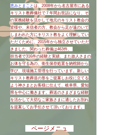
恵みとまこと
は、2008年から名古屋市にある
キリスト教葬儀社で７年間お世話になり、そ
の実務経験を活かして地元のキリスト教会の
皆様や、未信者の方、教会から足が遠のいて
しまわれた方にキリスト教をよく理解してい
ただくために、2015年から独立させていただ
きました。関わった葬儀は463件、
担当者で316件の経験と実績、また故人さまの
お体を守る為の、衛生保存処置を納棺師から
学び、現場施工管理を行っています。新しい
キリスト教葬送の形をご提案しお役に立てる
よう神さまとお客様に仕えて、
岐阜県、愛知
県を中心
に働きます。葬送のさまざまな経験
を活かして大切なご家族さまに適したお別れ
を提案してお手伝させて頂いております。
​ ページメニュ