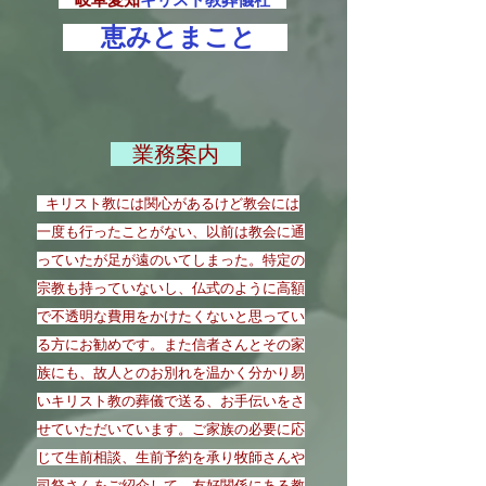
​ 岐阜愛知
キリスト教葬儀社
恵みとまこと
​ 業務案内
キリスト教には関心があるけど教会には
一度も行ったことがない、
以
前は教会に通
っていたが足が遠のいてしまった。
特定の
宗教も持っていないし、仏式のように高額
で不透明な費用をかけたくないと思ってい
る方にお勧めです。また
信者さんとその家
族
にも、故人とのお別れを温かく分かり易
いキリスト教の葬儀で送る、お手伝いをさ
せていただいています。ご家族の必要に応
じて生前相談、生前予約を承り牧師さんや
司祭さんをご紹介して、友好関係にある教