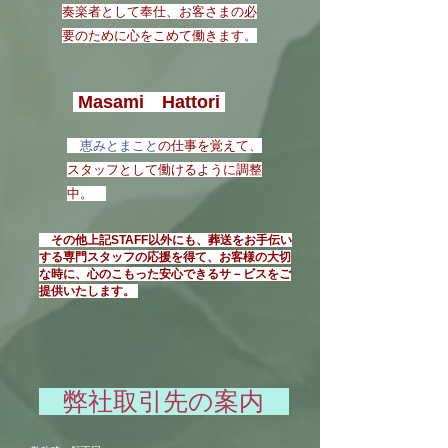
奏楽者として奉仕、お客さまの必
要のために心をこめて働きます。
Masami
Hattori
恵みとまこと
の仕事を覚えて、
スタッフとして働けるように調整
中。
その他上記STAFF以外にも、葬送をお手伝い
する専門スタッフの応援を得て、お客様の大切
な時に、心のこもった安心できるサ－ビスをご
提供いたします。
弊社取引先の案内