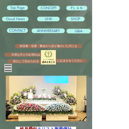
Top Page
CONCEPT
PＬＡＮ
Good News
LINK
SHOP
CONTACT
ANNIVERSARY
Q&A
未信者・信者・教会から足が遠のいた方にも
大切な方とのお別れは
におまかせください
安心して任せられる
葬儀のお知らせ