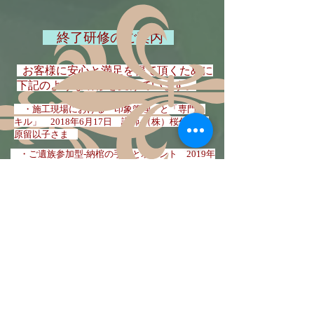
終了研修のご案内
お客様に安心と満足を得て頂くために
下記のような研修を受けています。
・施工現場における「印象管理」と「専門ス
キル」 2018年6月17日 講師-（株）桜代表-笹
原留以子さま
​ ・ご遺族参加型-納棺の手順とポイント 2019年
9月10日 講師-（株）桜代表-笹原留以子さま
感染予防と安全な施工のために
・ ご遺体保護用除菌・消臭剤 ﾌｭﾈ-ﾗﾙ
ｾｲﾌﾃｨｶﾞ-ﾄﾞ・ｹﾞﾙを導入2019年10月より