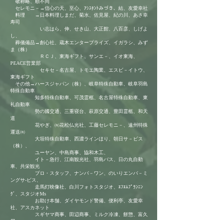
敬称略、順不同
セレモニ－→信心の天、至心、ｱｼｽﾀﾝﾄみづき、結、友愛幸社
料理 →日本料理しまだ、菊水、佐見屋、紀の川、あさ幸
寿司
い志はら、伸、せき山、大正館、八百彦、しげよ
し、
葬儀備品→創心社、蔵木エンタープライズ、イガラシ、みず
ま（株）
ＲＣＪ、東海ギフト、サンエ－、イオ東海、
PEACE営業部
セキセ－名古屋、トモエ陶業、エスビ－イトウ、
東海ギフト
その他→ハースジャパン（株）、岐阜特殊自動車、岐阜羽島
特殊自動車
知多特殊自動車、可茂霊柩、名古屋特殊自動車、東
礼自動車
勢の國交通、三重寝台、萩原交通、豊田霊柩、和天
道
花やぎ、㈲花松仏光社、工藤セレモニ－、遠州特殊
運送㈲
大垣特殊自動車、西濃ラインほり、朝日サ－ビス
（株）、
​ ユーヤン、中島商事、協和木工、
イト－急行、江南観光社、羽島バス、日の丸自動
車、共栄観光
プロ・スタッフ、ナンバ－ワン、のいりエンバ－ミ
ングサ-ビス、
走馬灯映像社、白川フォトスタジオ、ｴﾌｴﾑﾌﾟﾗﾝﾆﾝ
ｸﾞ、スタジオMs
お助け本舗、ダイヤモンド警備、便利亭、友愛幸
社、アスカネット
スギヤマ商事、田辺商事、ミルク冷凍、餅惣、富久